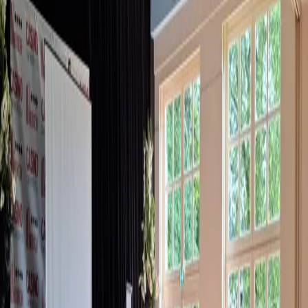
Salles
:
4
Organisation de séminaire, de soirée anniversaire, ou d'une journée
découverte du casino… Votre casino JOA vous propose un espace à
la fois convivial et ludique avec cette petite touche d'esprit joueur
qui apportera un regard différent à votre événement.
2
Casino de Contrexeville
Contrexeville (88)
Capacité max
:
250
Chambres
:
-
Salles
:
2
Le Casino de Contrexéville est idéal pour organiser tous vos
évènements et garantir leur réussite : Mariages, anniversaires,