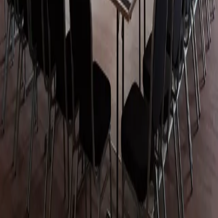
Aleou l'agence
Organisation de congrès
Team building
Les outils digitaux
Aleou : lieux de séminaire
SOS Events : service de venue finder
Connexion à mon compte
Optimiser mes achats MICE
Destinations de séminaires
Séminaires à Paris
Séminaires à Bordeaux
Séminaires à Lyon
Séminaires à Toulouse
Séminaires à Marseille
Séminaires à Nantes