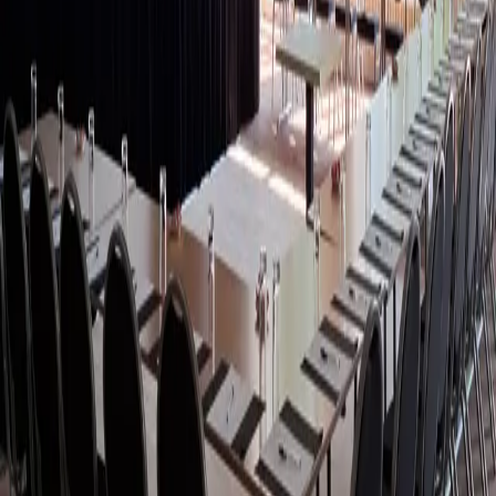
Voir la carte
Pourquoi organiser un événement
d’entreprise dans un casino dans les
Vosges ?
Les casinos dans les Vosges constituent des lieux originaux
pour organiser un événement professionnel. Grâce à leurs
espaces de réception et leurs animations, ils permettent
d’organiser cocktails, soirées d’entreprise ou événements
clients dans une atmosphère élégante.
dans les Vosges
,
plusieurs casinos accueillent régulièrement des événements
d’entreprise.
Aleou
Nos valeurs
Qui sommes nous
Mentions légales
Engagements RSE
Normes et évaluations RSE
Rejoignez-nous