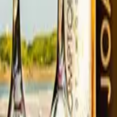
isant pour leurs collaborateurs ou clients.