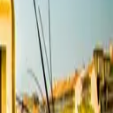
de mer, il offre une atmosphère à la fois élégante et dépaysante,
r l’océan qui valorise chaque moment de pause ou de networking. Le
échanges dans une ambiance détendue. L’équipe du casino accompagne
ux participants. Ce lieu s’adresse aux entreprises en quête d’un