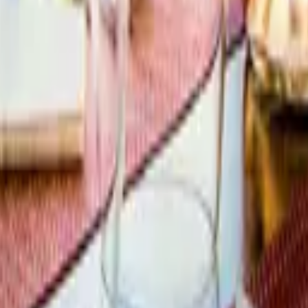
formations légales
Accessibilité