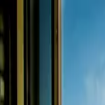
Accessibilité
Traductions
Contact
Connexion / Inscription
01 64 33 33 33
Accueil
Rechercher
Organiser
Demander des devis
Ajouter à ma sélection
13417 lieux de séminaire
Casino