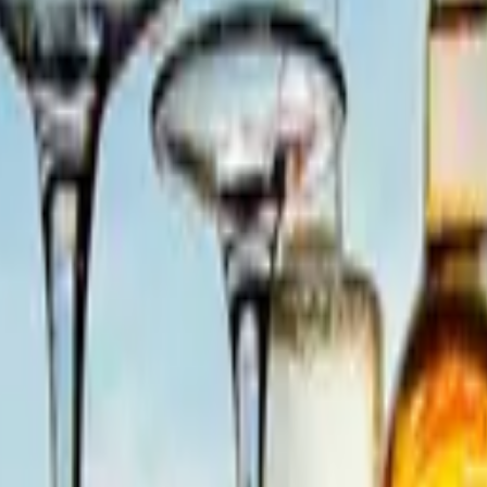
eprise dans les Pyrénées-Atlantiques
réunion d'entreprise. Ancré sur la plage, le Casino Municipal joue l'ouv