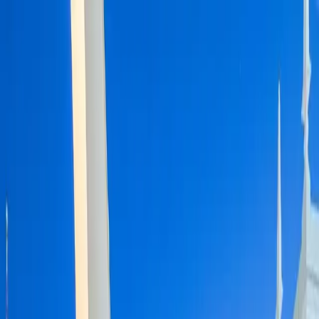
Accessibilité
Traductions
Contact
Connexion / Inscription
01 64 33 33 33
Accueil
Rechercher
Organiser
Demander des devis
Ajouter à ma sélection
13417 lieux de séminaire
Casino