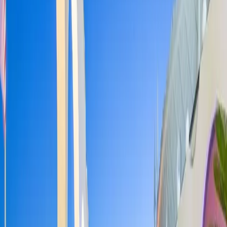
d’entreprise dans les Alpes-Maritimes
Filtres
(
1
)
4 casinos pour organiser une soirée
d’entreprise dans les Alpes-Maritimes
1
Ruhl Casino Barrière de Nice
Nice (06)
Capacité max
:
270
Chambres
:
-