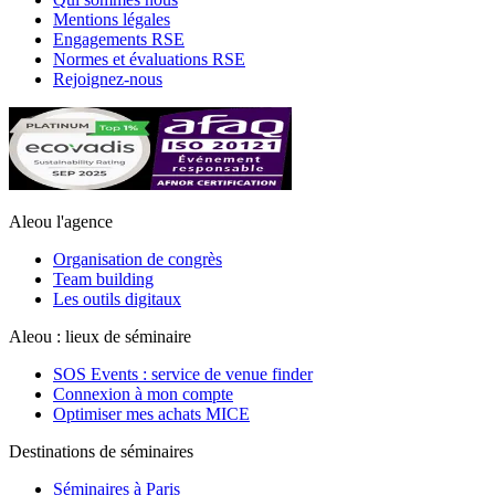
Mentions légales
Engagements RSE
Normes et évaluations RSE
Rejoignez-nous
Aleou l'agence
Organisation de congrès
Team building
Les outils digitaux
Aleou : lieux de séminaire
SOS Events : service de venue finder
Connexion à mon compte
Optimiser mes achats MICE
Destinations de séminaires
Séminaires à Paris