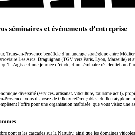
os séminaires et événements d’entreprise
ur, Trans-en-Provence bénéficie d’un ancrage stratégique entre Méditer
rroviaire Les Arcs–Draguignan (TGV vers Paris, Lyon, Marseille) et a
, qu’il s’agisse d’une journée d’étude, d’un séminaire résidentiel ou d’un
omique diversifié (services, artisanat, viticulture, tourisme actif), pr
-en-Provence, vous disposez de 0 lieux référençables, du lieu atypique i
omplètent l’offre pour une organisation maîtrisée, que vous visiez une 
grammes
lèbre pont et les cascades sur la Nartuby, ainsi que les domaines viticol