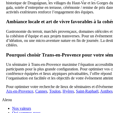
historique de Draguignan, les villages du Haut-Var et les Gorges d
gala, soirée d’entreprise en terrasse, cérémonie / remise de prix da
activités extérieures renforce l’engagement des équipes.
Ambiance locale et art de vivre favorables à la cohé
Gastronomie du terroir, marchés provençaux, domaines oléicoles et ca
la cohésion d’équipe et aux projets transverses. Pour un événement 
d’idéation, ou une micro-aventure nature en fin de journée. La des
ciblées.
Pourquoi choisir Trans-en-Provence pour votre sém
Un séminaire à Trans-en-Provence maximise l’équation accessibilité, 
participants pour la plus grande configuration. Pour optimiser vos cr
conférence équipées et lieux atypiques privatisables, l’offre répon
l’organisation est facilitée et les objectifs de votre événement attein
Pour optimiser votre recherche de lieux de séminaires et d'événemen
Aix-en-Provence
,
Cannes
,
Toulon
,
Hyères
,
Saint-Raphaël
,
Antibes
Aleou
Nos valeurs
Qui sommes nous