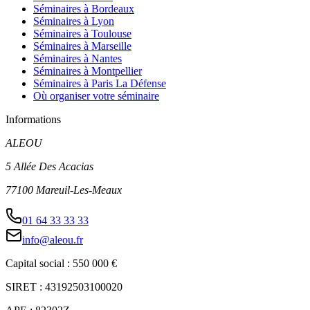
Séminaires à Bordeaux
Séminaires à Lyon
Séminaires à Toulouse
Séminaires à Marseille
Séminaires à Nantes
Séminaires à Montpellier
Séminaires à Paris La Défense
Où organiser votre séminaire
Informations
ALEOU
5 Allée Des Acacias
77100 Mareuil-Les-Meaux
01 64 33 33 33
info@aleou.fr
Capital social : 550 000 €
SIRET : 43192503100020