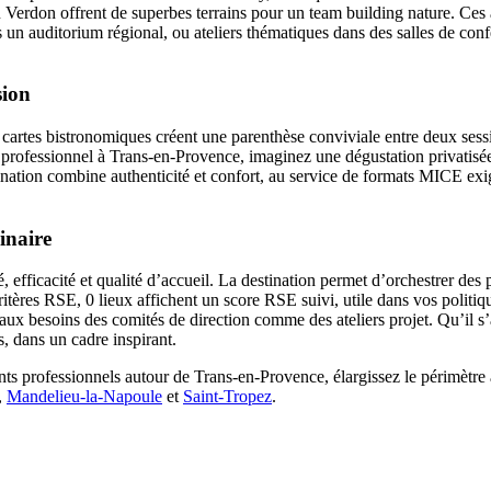
u Verdon offrent de superbes terrains pour un team building nature. Ce
ns un auditorium régional, ou ateliers thématiques dans des salles de con
sion
rtes bistronomiques créent une parenthèse conviviale entre deux sessions
professionnel à Trans-en-Provence, imaginez une dégustation privatisée 
tination combine authenticité et confort, au service de formats MICE ex
inaire
efficacité et qualité d’accueil. La destination permet d’orchestrer des 
itères RSE, 0 lieux affichent un score RSE suivi, utile dans vos politiqu
d aux besoins des comités de direction comme des ateliers projet. Qu’il 
ts, dans un cadre inspirant.
ts professionnels autour de Trans-en-Provence, élargissez le périmètre
,
Mandelieu-la-Napoule
et
Saint-Tropez
.