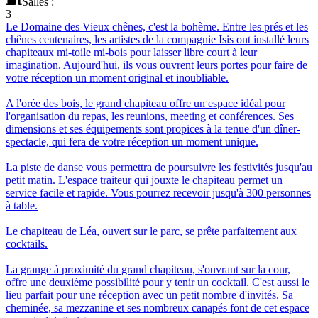
Salles
:
3
Le Domaine des Vieux chênes, c'est la bohème. Entre les prés et les
chênes centenaires, les artistes de la compagnie Isis ont installé leurs
chapiteaux mi-toile mi-bois pour laisser libre court à leur
imagination. Aujourd'hui, ils vous ouvrent leurs portes pour faire de
votre réception un moment original et inoubliable.
A l'orée des bois, le grand chapiteau offre un espace idéal pour
l'organisation du repas, les reunions, meeting et conférences. Ses
dimensions et ses équipements sont propices à la tenue d'un dîner-
spectacle, qui fera de votre réception un moment unique.
La piste de danse vous permettra de poursuivre les festivités jusqu'au
petit matin. L'espace traiteur qui jouxte le chapiteau permet un
service facile et rapide. Vous pourrez recevoir jusqu'à 300 personnes
à table.
Le chapiteau de Léa, ouvert sur le parc, se prête parfaitement aux
cocktails.
La grange à proximité du grand chapiteau, s'ouvrant sur la cour,
offre une deuxième possibilité pour y tenir un cocktail. C'est aussi le
lieu parfait pour une réception avec un petit nombre d'invités. Sa
cheminée, sa mezzanine et ses nombreux canapés font de cet espace