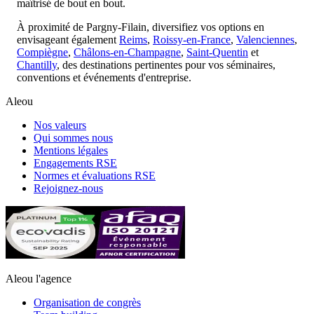
maîtrisé de bout en bout.
À proximité de Pargny-Filain, diversifiez vos options en
envisageant également
Reims
,
Roissy-en-France
,
Valenciennes
,
Compiègne
,
Châlons-en-Champagne
,
Saint-Quentin
et
Chantilly
, des destinations pertinentes pour vos séminaires,
conventions et événements d'entreprise.
Aleou
Nos valeurs
Qui sommes nous
Mentions légales
Engagements RSE
Normes et évaluations RSE
Rejoignez-nous
Aleou l'agence
Organisation de congrès