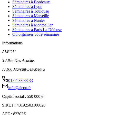
Séminaires à Bordeaux
Séminaires à Lyon
Séminaires à Toulouse
Séminaires à Marseille
Séminaires à Nantes
Séminaires à Montpellier
Séminaires à Paris La Défense
Où organiser votre séminaire
Informations
ALEOU
5 Allée Des Acacias
77100 Mareuil-Les-Meaux
01 64 33 33 33
info@aleou.fr
Capital social : 550 000 €
SIRET : 43192503100020
APE : 82302Z