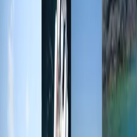
Renforcer la cohésion d'équipe
Améliorer la communication
Partager un moment convivial
Favoriser la confiance
Stimuler la créativité
Présentation
Zone d'intervention
Avis
Contact
Casino lumineux
Faites vos jeux lors de notre soirée Casino ! Jouez, misez, gagnez et
passez un bon moment. Serez-vous plus fort que la banque ?
Une animation de soirée idéale lors d'un cocktail dînatoire. Les