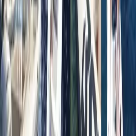
Séminaire
en juin 2024
"PARFAIT ! Tout le groupe a adoré cette activité de régate en mer !
Les animateurs au top !"
Voir tous les avis
+ Ajouter un avis
Sodalis Sud Est vous a plu ?
Autres Team building qui vous
conviendront
Previous slide
Next slide
Tour de l'île et snorkeling à Porquerolles
Aquatique
100
€
HT
Extérieur