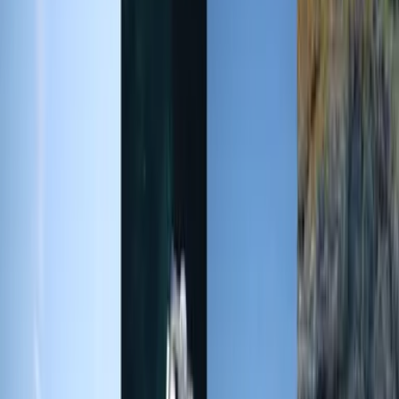
Casino lumineux
Team building
Casino lumineux
Team building
Voir toutes les photos
Voir toutes les photos
Intérieur
Sur le lieu de votre événement
60 à 180 participants
02h30 à 03h00
French,
Cette activité est parfaite pour :