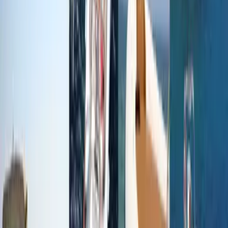
du Team Building
Sodalis Sud Est
Intervention dans les départements suivants :
Alpes-de-Haute-
Provence
(
04
)
,
Hautes-Alpes
(
05
)
,
Alpes-Maritimes
(
06
)
,
Ariège
(
09
)
,
Aude
(
11
)
,
Aveyron
(
12
)
,
Bouches-du-Rhône
(
13
)
,
Charente
(
16
)
,
Charente-Maritime
(
17
)
,
Corrèze
(
19
)
,
Creuse
(
23
)
,
Dordogne
(
24
)
,
Gard
(
30
)
,
Haute-Garonne
(
31
)
,
Gers
(
32
)
,
Gironde
(
33
)
,
Hérault
(
34
)
,
Landes
(
40
)
,
Lot
(
46
)
,
Lot-et-
Garonne
(
47
)
,
Lozère
(
48
)
,
Pyrénées-Atlantiques
(
64
)
,
Hautes-
Pyrénées
(
65
)
,
Pyrénées-Orientales
(
66
)
,
Tarn
(
81
)
,
Tarn-et-
Garonne
(
82
)
,
Var
(
83
)
,
Vaucluse
(
84
)
,
Vienne
(
86
)
,
Haute-
Vienne
(
87
)