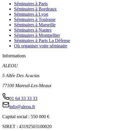
Séminaires à Paris
Séminaires à Bordeaux
Séminaires à Lyon
Séminaires à Toulouse
Séminaires à Marseille
Séminaires à Nantes
Séminaires à Montpellier
Séminaires à Paris La Défense
Où organiser votre séminaire
Informations
ALEOU
5 Allée Des Acacias
77100 Mareuil-Les-Meaux
01 64 33 33 33
info@aleou.fr
Capital social : 550 000 €
SIRET : 43192503100020