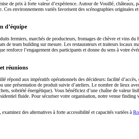
emise de prix à forte valeur d’expérience. Autour de Vouillé, châteaux, p
Ces environnements variés favorisent des scénographies originales et v
on d’équipe
oduits fermiers, marchés de producteurs, fromages de chèvre et vins du 
mats de team building sur mesure. Les restaurateurs et traiteurs locaux m
ue renforce l’engagement des participants et donne du sens à votre évé
 et réunions
llé répond aux impératifs opérationnels des décideurs: facilité d’accès, 
 ou une présentation de produit suivie d’ateliers. Le nombre de lieux av
hets, sobriété énergétique). Vous bénéficiez d’une chaîne de valeur lisi
dentiel fluide. Pour sécuriser votre organisation, notre venue finding vo
 examinez des alternatives à forte accessibilité et capacités variées à
Ro