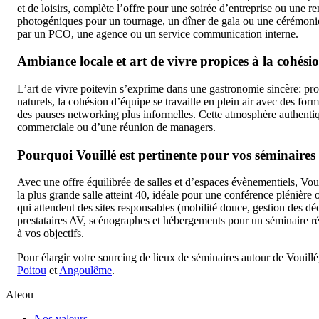
et de loisirs, complète l’offre pour une soirée d’entreprise ou une r
photogéniques pour un tournage, un dîner de gala ou une cérémonie. 
par un PCO, une agence ou un service communication interne.
Ambiance locale et art de vivre propices à la cohési
L’art de vivre poitevin s’exprime dans une gastronomie sincère: pr
naturels, la cohésion d’équipe se travaille en plein air avec des for
des pauses networking plus informelles. Cette atmosphère authentiq
commerciale ou d’une réunion de managers.
Pourquoi Vouillé est pertinente pour vos séminaires
Avec une offre équilibrée de salles et d’espaces évènementiels, Voui
la plus grande salle atteint 40, idéale pour une conférence plénière
qui attendent des sites responsables (mobilité douce, gestion des déc
prestataires AV, scénographes et hébergements pour un séminaire rési
à vos objectifs.
Pour élargir votre sourcing de lieux de séminaires autour de Vouillé,
Poitou
et
Angoulême
.
Aleou
Nos valeurs