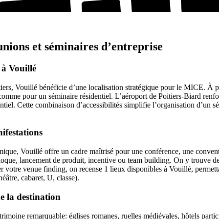
unions et séminaires d’entreprise
à Vouillé
itiers, Vouillé bénéficie d’une localisation stratégique pour le MICE.
 comme pour un séminaire résidentiel. L’aéroport de Poitiers-Biard renfor
mentiel. Cette combinaison d’accessibilités simplifie l’organisation d’un 
ifestations
ique, Vouillé offre un cadre maîtrisé pour une conférence, une convent
lloque, lancement de produit, incentive ou team building. On y trouve d
iter votre venue finding, on recense 1 lieux disponibles à Vouillé, permet
âtre, cabaret, U, classe).
e la destination
 patrimoine remarquable: églises romanes, ruelles médiévales, hôtels par