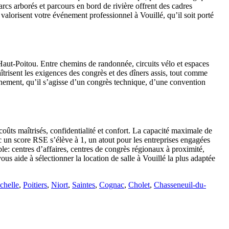
arcs arborés et parcours en bord de rivière offrent des cadres
alorisent votre événement professionnel à Vouillé, qu’il soit porté
Haut-Poitou. Entre chemins de randonnée, circuits vélo et espaces
aîtrisent les exigences des congrès et des dîners assis, tout comme
nement, qu’il s’agisse d’un congrès technique, d’une convention
coûts maîtrisés, confidentialité et confort. La capacité maximale de
ec un score RSE s’élève à 1, un atout pour les entreprises engagées
ble: centres d’affaires, centres de congrès régionaux à proximité,
us aide à sélectionner la location de salle à Vouillé la plus adaptée
chelle
,
Poitiers
,
Niort
,
Saintes
,
Cognac
,
Cholet
,
Chasseneuil-du-