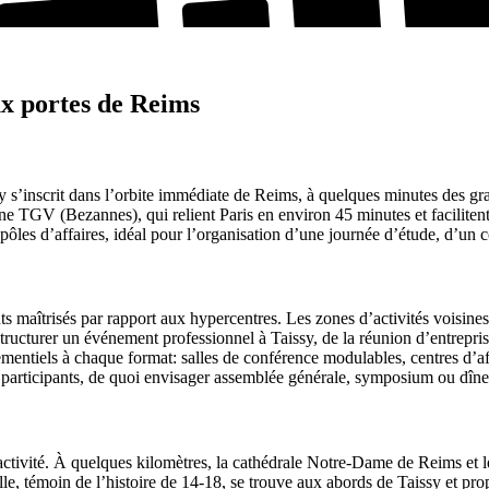
ux portes de Reims
sy s’inscrit dans l’orbite immédiate de Reims, à quelques minutes des 
V (Bezannes), qui relient Paris en environ 45 minutes et facilitent l
 pôles d’affaires, idéal pour l’organisation d’une journée d’étude, d’un 
oûts maîtrisés par rapport aux hypercentres. Les zones d’activités voisi
structurer un événement professionnel à Taissy, de la réunion d’entreprise
ementiels à chaque format: salles de conférence modulables, centres d’a
participants, de quoi envisager assemblée générale, symposium ou dîne
ttractivité. À quelques kilomètres, la cathédrale Notre-Dame de Reims e
lle, témoin de l’histoire de 14‑18, se trouve aux abords de Taissy et pr