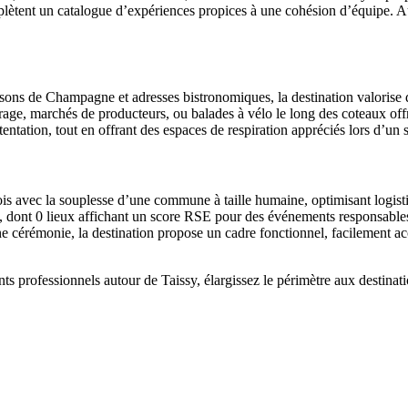
ètent un catalogue d’expériences propices à une cohésion d’équipe. 
maisons de Champagne et adresses bistronomiques, la destination valoris
rage, marchés de producteurs, ou balades à vélo le long des coteaux offre
tation, tout en offrant des espaces de respiration appréciés lors d’un s
 avec la souplesse d’une commune à taille humaine, optimisant logistiqu
issy, dont 0 lieux affichant un score RSE pour des événements responsa
 cérémonie, la destination propose un cadre fonctionnel, facilement acce
ts professionnels autour de Taissy, élargissez le périmètre aux destinat