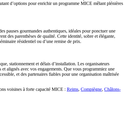
Autant d’options pour enrichir un programme MICE mêlant plénières
e des pauses gourmandes authentiques, idéales pour ponctuer une
nt des parenthèses de qualité. Cette identité, sobre et élégante,
éminaire résidentiel ou d’une remise de prix.
e, stationnement et délais d’installation. Les organisateurs
bles et alignés avec vos engagements. Que vous programmiez une
ssible, et des partenaires fiables pour une organisation maîtrisée
ions voisines à forte capacité MICE :
Reims
,
Compiègne
,
Châlons-