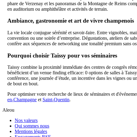
phare de Verzenay et les panoramas de la Montagne de Reims compl
en auditorium ou amphithéâtre et activités de terrain.
Ambiance, gastronomie et art de vivre champenois
La vie locale conjugue sérénité et savoir-faire. Entre vignobles, 
convention ou une soirée d’entreprise. Dégustations, ateliers de sab
confère aux séquences de networking une tonalité premium sans osten
Pourquoi choisir Taissy pour vos séminaires
Taissy combine la proximité immédiate des centres de congrès rémois
bénéficient d’un venue finding efficace: 0 options de salles à Ta
conférence, une journée d’étude, un incentive dans les vignes ou une
de bout en bout.
Pour optimiser votre recherche de lieux de séminaires et d'événemen
en-Champagne
et
Saint-Quentin
.
Aleou
Nos valeurs
Qui sommes nous
Mentions légales
Engagements RSE