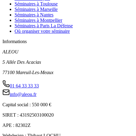
Séminaires à Toulouse
Séminaires à Marseille
Séminaires à Nantes
Séminaires à Montpellier
Séminaires à Paris La Défense
Où organiser votre séminaire
Informations
ALEOU
5 Allée Des Acacias
77100 Mareuil-Les-Meaux
01 64 33 33 33
info@aleou.fr
Capital social : 550 000 €
SIRET : 43192503100020
APE : 82302Z
Webdesign : Thibaut LOCHU