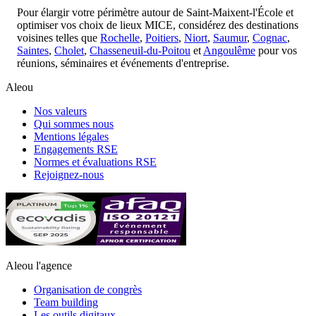
Pour élargir votre périmètre autour de Saint-Maixent-l'École et
optimiser vos choix de lieux MICE, considérez des destinations
voisines telles que
Rochelle
,
Poitiers
,
Niort
,
Saumur
,
Cognac
,
Saintes
,
Cholet
,
Chasseneuil-du-Poitou
et
Angoulême
pour vos
réunions, séminaires et événements d'entreprise.
Aleou
Nos valeurs
Qui sommes nous
Mentions légales
Engagements RSE
Normes et évaluations RSE
Rejoignez-nous
Aleou l'agence
Organisation de congrès
Team building
Les outils digitaux