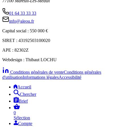
77100 Mareuil-Les-Meaux
01 64 33 33 33
info@aleou.fr
Capital social : 550 000 €
SIRET : 43192503100020
APE : 82302Z
Webdesign : Thibaut LOCHU
Conditions générales de vente
Conditions générales
d'utilisation
Informations légales
Accessibilité
Accueil
Chercher
Brief
0
Sélection
Compte