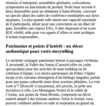
réunions d’entreprise, assemblées générales, conventions,
symposiums ou lancements de produit. Notre base recense 0
lieux disponibles pour un séminaire à Saint-Hernin, couvrant
un spectre allant des salles de conférence modulables aux lieux
atypiques. La plus grande salle atteint une capacité maximale
de 0 participants, idéale pour une convention ou un dîner de
gala. Sensibles aux enjeux ESG, 0 sites disposent d’un score
RSE vérifié, utile pour vos appels d’offres et votre politique
d’achats responsables.
Patrimoine et points d’intérêt : un décor
authentique pour votre storytelling
Le territoire conjugue patrimoine breton et paysages vivifiants.
À proximité, la Vallée des Saints (Carnoët) offre un cadre
spectaculaire pour des activités de team building ou de
cohésion d’équipe. Les enclos paroissiaux du Poher, l’église
locale et les calvaires témoignent d’un héritage singulier, parfait
pour une pause culturelle entre deux sessions plénières. La voie
verte n°7 (Roscoff–Concarneau), très proche, se prête aux
incentives à vélo. Les Montagnes Noires et la vallée de
l’Aulne, aux portes de Saint-Hernin, composent un décor
naturel adapté à des formats outdoor. Selon le format, vous
pouvez combiner ateliers en salle et respiration au grand air,