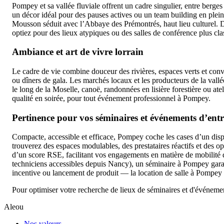
Pompey et sa vallée fluviale offrent un cadre singulier, entre berge
un décor idéal pour des pauses actives ou un team building en plei
Mousson séduit avec l’Abbaye des Prémontrés, haut lieu culturel. D
optiez pour des lieux atypiques ou des salles de conférence plus clas
Ambiance et art de vivre lorrain
Le cadre de vie combine douceur des rivières, espaces verts et convi
ou dîners de gala. Les marchés locaux et les producteurs de la vallé
le long de la Moselle, canoë, randonnées en lisière forestière ou at
qualité en soirée, pour tout événement professionnel à Pompey.
Pertinence pour vos séminaires et événements d’entr
Compacte, accessible et efficace, Pompey coche les cases d’un di
trouverez des espaces modulables, des prestataires réactifs et des o
d’un score RSE, facilitant vos engagements en matière de mobilité d
techniciens accessibles depuis Nancy), un séminaire à Pompey garan
incentive ou lancement de produit — la location de salle à Pompey e
Pour optimiser votre recherche de lieux de séminaires et d'événeme
Aleou
Nos valeurs