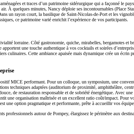
s aménagées et traces d’un patrimoine sidérurgique qui a façonné le pays
n air. À quelques minutes, Nancy déploie ses incontournables (Place St
ans un rayon court, la basilique de Saint-Nicolas-de-Port et les vignob
siques, ce patrimoine varié enrichit l’expérience de vos participants.
vialité lorraine. Côté gastronomie, quiche, mirabelles, bergamotes et bra
e apportent une touche authentique à vos cocktails et soirées d’entrepri
eliers culinaires. Cette ambiance apaisée mais dynamique crée un écrin p
eprise
spositif MICE performant. Pour un colloque, un symposium, une convent
ptions techniques adaptées (auditorium de proximité, amphithéâtre, centr
ouce, de restauration responsable et de sobriété énergétique. Avec une 
tit une organisation maîtrisée et un excellent ratio coût/impact. Pour
st une option pragmatique et performante, prête à accueillir vos équipe
nts professionnels autour de Pompey, élargissez le périmètre aux destin