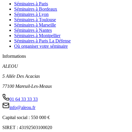
Séminaires à Paris
Séminaires à Bordeaux
Séminaires à Lyon
Séminaires à Toulouse
Séminaires à Marseille
Séminaires à Nantes
Séminaires à Montpellier
Séminaires à Paris La Défense
Où organiser votre séminaire
Informations
ALEOU
5 Allée Des Acacias
77100 Mareuil-Les-Meaux
01 64 33 33 33
info@aleou.fr
Capital social : 550 000 €
SIRET : 43192503100020