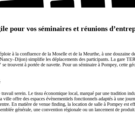
le pour vos séminaires et réunions d’entrep
loie à la confluence de la Moselle et de la Meurthe, à une douzaine d
ancy–Dijon) simplifie les déplacements des participants. La gare TER
e trouvent à portée de navette. Pour un séminaire à Pompey, cette géogr
é
ravail serein. Le tissu économique local, marqué par une tradition indus
. La ville offre des espaces évènementiels fonctionnels adaptés à une jo
tre. En matière de venue finding, la location de salle à Pompey est effi
 assemblée générale, une convention régionale ou un lancement de produit