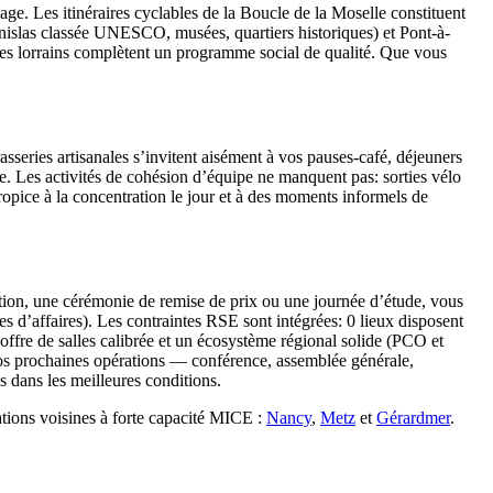
age. Les itinéraires cyclables de la Boucle de la Moselle constituent
anislas classée UNESCO, musées, quartiers historiques) et Pont-à-
les lorrains complètent un programme social de qualité. Que vous
sseries artisanales s’invitent aisément à vos pauses-café, déjeuners
se. Les activités de cohésion d’équipe ne manquent pas: sorties vélo
ropice à la concentration le jour et à des moments informels de
ion, une cérémonie de remise de prix ou une journée d’étude, vous
es d’affaires). Les contraintes RSE sont intégrées: 0 lieux disposent
offre de salles calibrée et un écosystème régional solide (PCO et
 vos prochaines opérations — conférence, assemblée générale,
s dans les meilleures conditions.
ations voisines à forte capacité MICE :
Nancy
,
Metz
et
Gérardmer
.