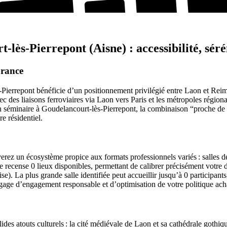
ès-Pierrepont (Aisne) : accessibilité, sérén
France
-Pierrepont bénéficie d’un positionnement privilégié entre Laon et Rei
 des liaisons ferroviaires via Laon vers Paris et les métropoles régiona
 séminaire à Goudelancourt-lès-Pierrepont, la combinaison “proche de tou
e résidentiel.
verez un écosystème propice aux formats professionnels variés : salles
re recense 0 lieux disponibles, permettant de calibrer précisément votre 
e). La plus grande salle identifiée peut accueillir jusqu’à 0 participan
gage d’engagement responsable et d’optimisation de votre politique acha
s atouts culturels : la cité médiévale de Laon et sa cathédrale gothique,