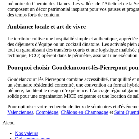
mémoire du Chemin des Dames. Les vallées de l’Ailette et de la Serr
composent un décor patrimonial inspirant pour vos pauses et progra
des temps forts de contenu.
Ambiance locale et art de vivre
Le territoire cultive une hospitalité simple et authentique, appréciée
des déjeuners d’équipe ou un cocktail dinatoire. Les activités plein
tout en garantissant des transferts courts et une logistique maîtrisé
technique, PCO) opèrent dans le périmètre, assurant une exécution 
Pourquoi choisir Goudelancourt-lès-Pierrepont pou
Goudelancourt-lès-Pierrepont combine accessibilité, tranquillité et 
un séminaire résidentiel concentré, une convention au format hybride
plénière, facilitent le design d’expérience. L’ancrage régional gar
solide pour une organisation MICE exigeante et une location de sa
Pour optimiser votre recherche de lieux de séminaires et d'événemen
Valenciennes
,
Compiègne
,
Châlons-en-Champagne
et
Saint-Quent
Aleou
Nos valeurs
Qui sommes nous