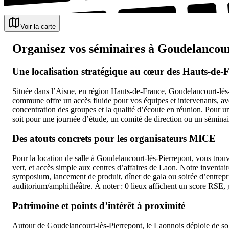
Voir la carte
Organisez vos séminaires à Goudelancourt-l
Une localisation stratégique au cœur des Hauts-de-
Située dans l’Aisne, en région Hauts-de-France, Goudelancourt-lès
commune offre un accès fluide pour vos équipes et intervenants, avec
concentration des groupes et la qualité d’écoute en réunion. Pour un
soit pour une journée d’étude, un comité de direction ou un séminair
Des atouts concrets pour les organisateurs MICE
Pour la location de salle à Goudelancourt-lès-Pierrepont, vous trou
vert, et accès simple aux centres d’affaires de Laon. Notre inventai
symposium, lancement de produit, dîner de gala ou soirée d’entrepris
auditorium/amphithéâtre. À noter : 0 lieux affichent un score RSE, 
Patrimoine et points d’intérêt à proximité
Autour de Goudelancourt-lès-Pierrepont, le Laonnois déploie de solide