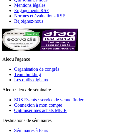
Mentions légales
Engagements RSE
Normes et évaluations RSE
Rejoignez-nous
Aleou l'agence
Organisation de congrès
Team building
Les outils digitaux
Aleou : lieux de séminaire
SOS Events : service de venue finder
Connexion à mon compte
Optimiser mes achats MICE
Destinations de séminaires
Séminaires à Paris