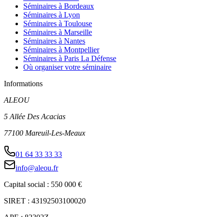
Séminaires à Bordeaux
Séminaires à Lyon
Séminaires à Toulouse
Séminaires à Marseille
Séminaires à Nantes
Séminaires à Montpellier
Séminaires à Paris La Défense
Où organiser votre séminaire
Informations
ALEOU
5 Allée Des Acacias
77100 Mareuil-Les-Meaux
01 64 33 33 33
info@aleou.fr
Capital social : 550 000 €
SIRET : 43192503100020