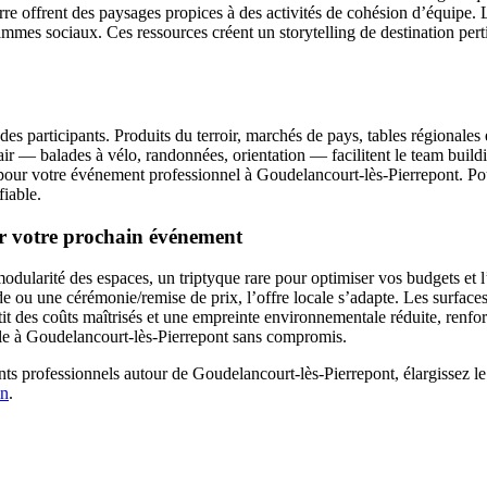
e offrent des paysages propices à des activités de cohésion d’équipe. Le
mmes sociaux. Ces ressources créent un storytelling de destination pe
 des participants. Produits du terroir, marchés de pays, tables régionale
 air — balades à vélo, randonnées, orientation — facilitent le team build
e pour votre événement professionnel à Goudelancourt-lès-Pierrepont. Pour
fiable.
r votre prochain événement
modularité des espaces, un triptyque rare pour optimiser vos budgets et 
 ou une cérémonie/remise de prix, l’offre locale s’adapte. Les surfaces d
antit des coûts maîtrisés et une empreinte environnementale réduite, re
lle à Goudelancourt-lès-Pierrepont sans compromis.
ts professionnels autour de Goudelancourt-lès-Pierrepont, élargissez le
in
.