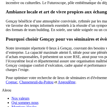
incentive ou culturelles. Le Futuroscope, pôle emblématique du dép
Ambiance locale et art de vivre propices aux échang
Gençay bénéficie d’une atmosphère conviviale, rythmée par les marc
vie favorise des temps informels essentiels à la réussite d’un sympo
des formats de team building. En soirée, une table soignée ou un coc
Pourquoi choisir Gençay pour vos séminaires et év
Notre inventaire répertorie 0 lieux à Gençay, couvrant des besoins v
d’entreprise. La capacité maximale atteint 0, idéale pour une pléni
d’achats responsables, 0 présentent un score RSE, atout pour vos po
l’écosystème local et départemental assure une organisation maîtris
Gençay conjugue confort d’exécution, cadre apaisé et performance b
charges l’exige.
Pour optimiser votre recherche de lieux de séminaires et d'événemen
Cognac
,
Chasseneuil-du-Poitou
et
Angoulême
.
Aleou
Nos valeurs
Qui sommes nous
Mentions légales