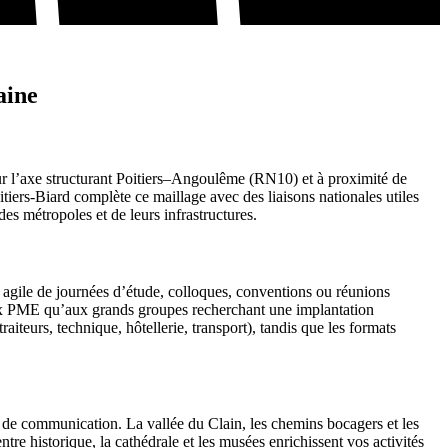
aine
ur l’axe structurant Poitiers–Angoulême (RN10) et à proximité de
iers-Biard complète ce maillage avec des liaisons nationales utiles
s métropoles et de leurs infrastructures.
n agile de journées d’étude, colloques, conventions ou réunions
t aux PME qu’aux grands groupes recherchant une implantation
iteurs, technique, hôtellerie, transport), tandis que les formats
o de communication. La vallée du Clain, les chemins bocagers et les
re historique, la cathédrale et les musées enrichissent vos activités