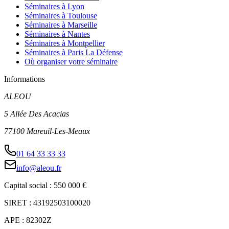
Séminaires à Lyon
Séminaires à Toulouse
Séminaires à Marseille
Séminaires à Nantes
Séminaires à Montpellier
Séminaires à Paris La Défense
Où organiser votre séminaire
Informations
ALEOU
5 Allée Des Acacias
77100 Mareuil-Les-Meaux
01 64 33 33 33
info@aleou.fr
Capital social : 550 000 €
SIRET : 43192503100020
APE : 82302Z