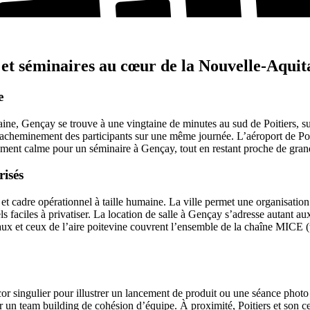
t séminaires au cœur de la Nouvelle-Aquit
e
ine, Gençay se trouve à une vingtaine de minutes au sud de Poitiers, s
l’acheminement des participants sur une même journée. L’aéroport de Poit
nt calme pour un séminaire à Gençay, tout en restant proche de grande
risés
 et cadre opérationnel à taille humaine. La ville permet une organisatio
ls faciles à privatiser. La location de salle à Gençay s’adresse autan
ux et ceux de l’aire poitevine couvrent l’ensemble de la chaîne MICE (tra
cor singulier pour illustrer un lancement de produit ou une séance phot
 un team building de cohésion d’équipe. À proximité, Poitiers et son cent