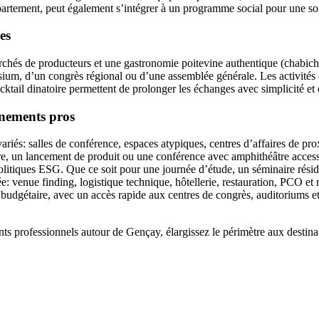
artement, peut également s’intégrer à un programme social pour une soi
es
hés de producteurs et une gastronomie poitevine authentique (chabichou
sium, d’un congrès régional ou d’une assemblée générale. Les activités 
ktail dinatoire permettent de prolonger les échanges avec simplicité et e
énements pros
ariés: salles de conférence, espaces atypiques, centres d’affaires de p
ère, un lancement de produit ou une conférence avec amphithéâtre access
litiques ESG. Que ce soit pour une journée d’étude, un séminaire réside
ée: venue finding, logistique technique, hôtellerie, restauration, PCO e
udgétaire, avec un accès rapide aux centres de congrès, auditoriums et 
ts professionnels autour de Gençay, élargissez le périmètre aux destina