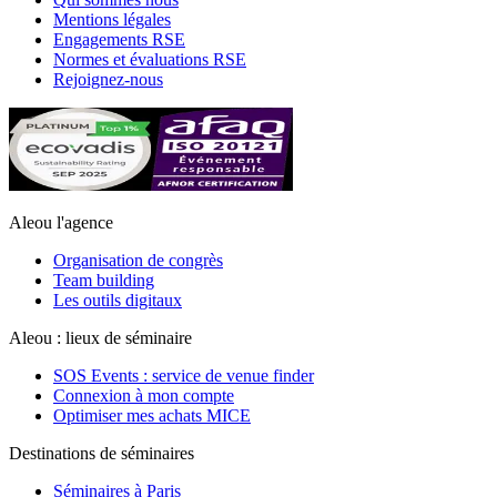
Mentions légales
Engagements RSE
Normes et évaluations RSE
Rejoignez-nous
Aleou l'agence
Organisation de congrès
Team building
Les outils digitaux
Aleou : lieux de séminaire
SOS Events : service de venue finder
Connexion à mon compte
Optimiser mes achats MICE
Destinations de séminaires
Séminaires à Paris