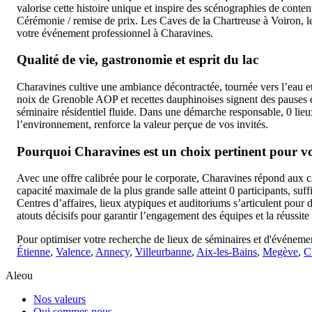
valorise cette histoire unique et inspire des scénographies de cont
Cérémonie / remise de prix. Les Caves de la Chartreuse à Voiron, le
votre événement professionnel à Charavines.
Qualité de vie, gastronomie et esprit du lac
Charavines cultive une ambiance décontractée, tournée vers l’eau e
noix de Grenoble AOP et recettes dauphinoises signent des pauses co
séminaire résidentiel fluide. Dans une démarche responsable, 0 lieux
l’environnement, renforce la valeur perçue de vos invités.
Pourquoi Charavines est un choix pertinent pour vo
Avec une offre calibrée pour le corporate, Charavines répond aux c
capacité maximale de la plus grande salle atteint 0 participants, s
Centres d’affaires, lieux atypiques et auditoriums s’articulent pour
atouts décisifs pour garantir l’engagement des équipes et la réussit
Pour optimiser votre recherche de lieux de séminaires et d'événemen
Étienne
,
Valence
,
Annecy
,
Villeurbanne
,
Aix-les-Bains
,
Megève
,
C
Aleou
Nos valeurs
Qui sommes nous