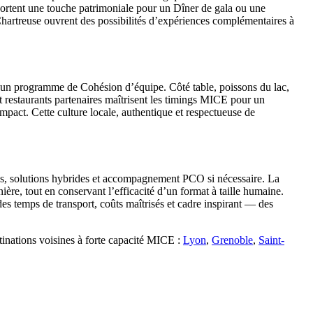
pportent une touche patrimoniale pour un Dîner de gala ou une
 Chartreuse ouvrent des possibilités d’expériences complémentaires à
ns un programme de Cohésion d’équipe. Côté table, poissons du lac,
 restaurants partenaires maîtrisent les timings MICE pour un
impact. Cette culture locale, authentique et respectueuse de
ées, solutions hybrides et accompagnement PCO si nécessaire. La
re, tout en conservant l’efficacité d’un format à taille humaine.
des temps de transport, coûts maîtrisés et cadre inspirant — des
tinations voisines à forte capacité MICE :
Lyon
,
Grenoble
,
Saint-