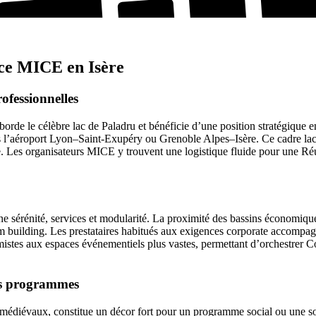
nce MICE en Isère
ofessionnelles
rde le célèbre lac de Paladru et bénéficie d’une position stratégique 
is l’aéroport Lyon–Saint‑Exupéry ou Grenoble Alpes–Isère. Ce cadre lacus
 Les organisateurs MICE y trouvent une logistique fluide pour une Ré
e sérénité, services et modularité. La proximité des bassins économiques
am building. Les prestataires habitués aux exigences corporate accompag
mistes aux espaces événementiels plus vastes, permettant d’orchestrer 
os programmes
 et médiévaux, constitue un décor fort pour un programme social ou une 