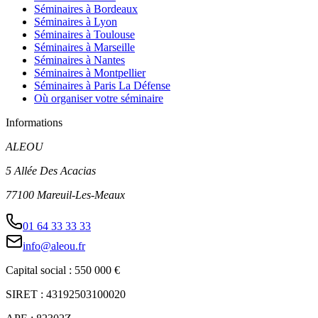
Séminaires à Bordeaux
Séminaires à Lyon
Séminaires à Toulouse
Séminaires à Marseille
Séminaires à Nantes
Séminaires à Montpellier
Séminaires à Paris La Défense
Où organiser votre séminaire
Informations
ALEOU
5 Allée Des Acacias
77100 Mareuil-Les-Meaux
01 64 33 33 33
info@aleou.fr
Capital social : 550 000 €
SIRET : 43192503100020