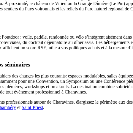
enu. À proximité, le château de Virieu ou la Grange Dîmière (Le Pin) a
s sentiers du Pays voironnais et les reliefs du Parc naturel régional de
t l’outdoor : voile, paddle, randonnée ou vélo s’intègrent aisément da
nviviales, du cocktail déjeunatoire au dîner assis. Les hébergements et
 affichent un score RSE, utile à vos politiques achats et à la mesure d’
s séminaires
ahiers des charges les plus courants: espaces modulables, salles équip
uffisamment pour une Convention, un Symposium ou une Conférence pléniè
 des plénières, workshops et breakouts. La destination combine sobriété 
e de tout événement professionnel à Charavines.
ts professionnels autour de Charavines, élargissez le périmètre aux des
hambéry
et
Saint-Priest
.