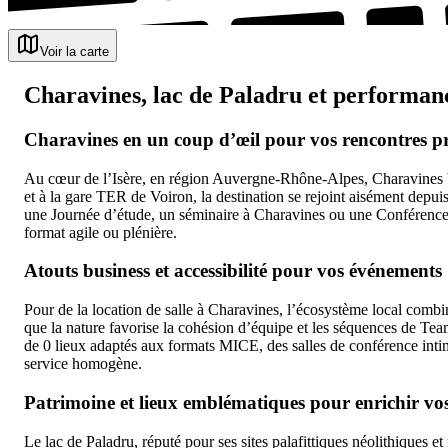
Voir la carte
Charavines, lac de Paladru et performa
Charavines en un coup d’œil pour vos rencontres pr
Au cœur de l’Isère, en région Auvergne-Rhône-Alpes, Charavines bo
et à la gare TER de Voiron, la destination se rejoint aisément depu
une Journée d’étude, un séminaire à Charavines ou une Conférence.
format agile ou plénière.
Atouts business et accessibilité pour vos événements
Pour de la location de salle à Charavines, l’écosystème local combin
que la nature favorise la cohésion d’équipe et les séquences de Te
de 0 lieux adaptés aux formats MICE, des salles de conférence inti
service homogène.
Patrimoine et lieux emblématiques pour enrichir v
Le lac de Paladru, réputé pour ses sites palafittiques néolithiques