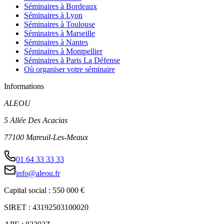
Séminaires à Bordeaux
Séminaires à Lyon
Séminaires à Toulouse
Séminaires à Marseille
Séminaires à Nantes
Séminaires à Montpellier
Séminaires à Paris La Défense
Où organiser votre séminaire
Informations
ALEOU
5 Allée Des Acacias
77100 Mareuil-Les-Meaux
01 64 33 33 33
info@aleou.fr
Capital social : 550 000 €
SIRET : 43192503100020