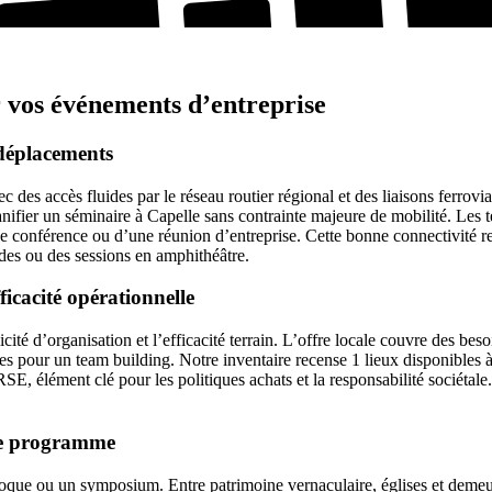
vos événements d’entreprise
s déplacements
des accès fluides par le réseau routier régional et des liaisons ferroviair
anifier un séminaire à Capelle sans contrainte majeure de mobilité. Les
e conférence ou d’une réunion d’entreprise. Cette bonne connectivité renf
des ou des sessions en amphithéâtre.
fficacité opérationnelle
icité d’organisation et l’efficacité terrain. L’offre locale couvre des be
ues pour un team building. Notre inventaire recense 1 lieux disponible
 RSE, élément clé pour les politiques achats et la responsabilité sociéta
tre programme
que ou un symposium. Entre patrimoine vernaculaire, églises et demeures