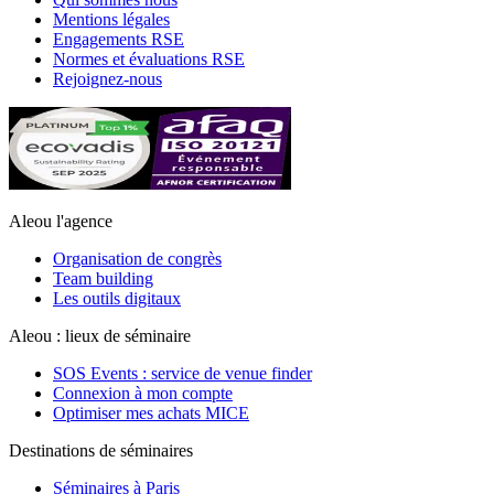
Mentions légales
Engagements RSE
Normes et évaluations RSE
Rejoignez-nous
Aleou l'agence
Organisation de congrès
Team building
Les outils digitaux
Aleou : lieux de séminaire
SOS Events : service de venue finder
Connexion à mon compte
Optimiser mes achats MICE
Destinations de séminaires
Séminaires à Paris