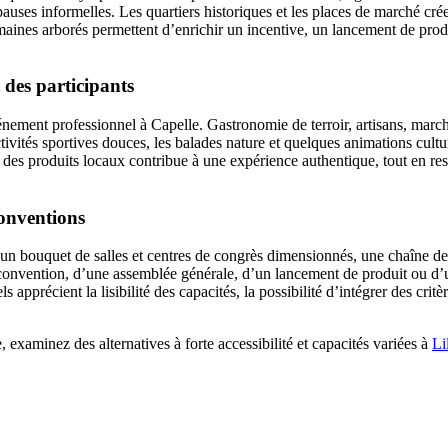
pauses informelles. Les quartiers historiques et les places de marché cré
aines arborés permettent d’enrichir un incentive, un lancement de produ
 des participants
nement professionnel à Capelle. Gastronomie de terroir, artisans, march
vités sportives douces, les balades nature et quelques animations cultur
ant des produits locaux contribue à une expérience authentique, tout en 
conventions
n bouquet de salles et centres de congrès dimensionnés, une chaîne de s
e convention, d’une assemblée générale, d’un lancement de produit ou d’u
apprécient la lisibilité des capacités, la possibilité d’intégrer des cri
 examinez des alternatives à forte accessibilité et capacités variées à
Li