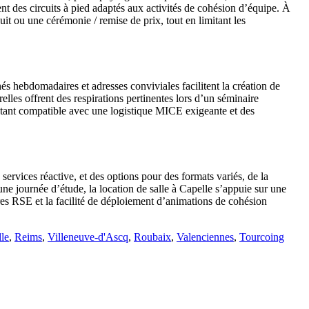
ent des circuits à pied adaptés aux activités de cohésion d’équipe. À
it ou une cérémonie / remise de prix, tout en limitant les
és hebdomadaires et adresses conviviales facilitent la création de
elles offrent des respirations pertinentes lors d’un séminaire
restant compatible avec une logistique MICE exigeante et des
ervices réactive, et des options pour des formats variés, de la
ne journée d’étude, la location de salle à Capelle s’appuie sur une
tères RSE et la facilité de déploiement d’animations de cohésion
lle
,
Reims
,
Villeneuve-d'Ascq
,
Roubaix
,
Valenciennes
,
Tourcoing