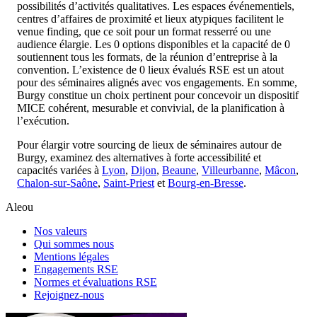
possibilités d’activités qualitatives. Les espaces événementiels,
centres d’affaires de proximité et lieux atypiques facilitent le
venue finding, que ce soit pour un format resserré ou une
audience élargie. Les 0 options disponibles et la capacité de 0
soutiennent tous les formats, de la réunion d’entreprise à la
convention. L’existence de 0 lieux évalués RSE est un atout
pour des séminaires alignés avec vos engagements. En somme,
Burgy constitue un choix pertinent pour concevoir un dispositif
MICE cohérent, mesurable et convivial, de la planification à
l’exécution.
Pour élargir votre sourcing de lieux de séminaires autour de
Burgy, examinez des alternatives à forte accessibilité et
capacités variées à
Lyon
,
Dijon
,
Beaune
,
Villeurbanne
,
Mâcon
,
Chalon-sur-Saône
,
Saint-Priest
et
Bourg-en-Bresse
.
Aleou
Nos valeurs
Qui sommes nous
Mentions légales
Engagements RSE
Normes et évaluations RSE
Rejoignez-nous