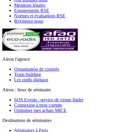
Mentions légales
Engagements RSE
Normes et évaluations RSE
Rejoignez-nous
Aleou l'agence
Organisation de congrès
Team building
Les outils digitaux
Aleou : lieux de séminaire
SOS Events : service de venue finder
Connexion à mon compte
Optimiser mes achats MICE
Destinations de séminaires
Séminaires à Paris