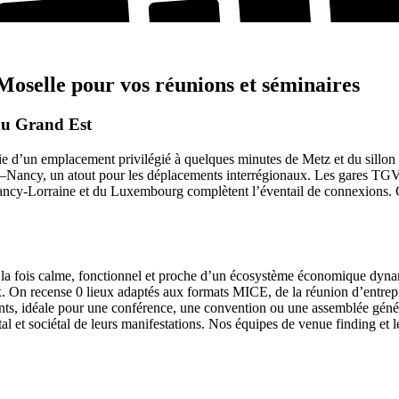
Moselle pour vos réunions et séminaires
du Grand Est
e d’un emplacement privilégié à quelques minutes de Metz et du sillon l
ancy, un atout pour les déplacements interrégionaux. Les gares TGV d
Nancy-Lorraine et du Luxembourg complètent l’éventail de connexions. Ce
 la fois calme, fonctionnel et proche d’un écosystème économique dy
ux. On recense 0 lieux adaptés aux formats MICE, de la réunion d’entrepr
ants, idéale pour une conférence, une convention ou une assemblée génér
l et sociétal de leurs manifestations. Nos équipes de venue finding et l