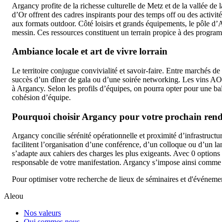
Argancy profite de la richesse culturelle de Metz et de la vallée d
d’Or offrent des cadres inspirants pour des temps off ou des activi
aux formats outdoor. Côté loisirs et grands équipements, le pôle d
messin. Ces ressources constituent un terrain propice à des programm
Ambiance locale et art de vivre lorrain
Le territoire conjugue convivialité et savoir-faire. Entre marchés de 
succès d’un dîner de gala ou d’une soirée networking. Les vins AOC 
à Argancy. Selon les profils d’équipes, on pourra opter pour une bal
cohésion d’équipe.
Pourquoi choisir Argancy pour votre prochain rend
Argancy concilie sérénité opérationnelle et proximité d’infrastructu
facilitent l’organisation d’une conférence, d’un colloque ou d’un l
s’adapte aux cahiers des charges les plus exigeants. Avec 0 options
responsable de votre manifestation. Argancy s’impose ainsi comme u
Pour optimiser votre recherche de lieux de séminaires et d'événemen
Aleou
Nos valeurs
Qui sommes nous