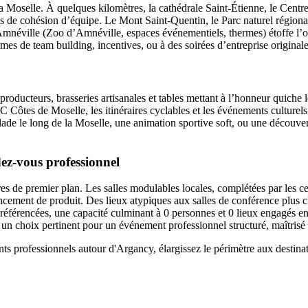
e la Moselle. À quelques kilomètres, la cathédrale Saint-Étienne, le Ce
tés de cohésion d’équipe. Le Mont Saint-Quentin, le Parc naturel région
’Amnéville (Zoo d’Amnéville, espaces événementiels, thermes) étoffe l’
es de team building, incentives, ou à des soirées d’entreprise originale
producteurs, brasseries artisanales et tables mettant à l’honneur quiche l
Côtes de Moselle, les itinéraires cyclables et les événements culturels 
ade le long de la Moselle, une animation sportive soft, ou une découvert
ez-vous professionnel
res de premier plan. Les salles modulables locales, complétées par les c
ancement de produit. Des lieux atypiques aux salles de conférence plus c
 référencées, une capacité culminant à 0 personnes et 0 lieux engagés en
n choix pertinent pour un événement professionnel structuré, maîtrisé 
ts professionnels autour d'Argancy, élargissez le périmètre aux destina