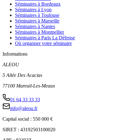
Séminaires à Bordeaux
Séminaires à Lyon
Séminaires à Toulouse
Séminaires à Marseille
Séminaires à Nantes
Séminaires à Montpellier
Séminaires à Paris La Défense
Où organiser votre séminaire
Informations
ALEOU
5 Allée Des Acacias
77100 Mareuil-Les-Meaux
01 64 33 33 33
info@aleou.fr
Capital social : 550 000 €
SIRET : 43192503100020