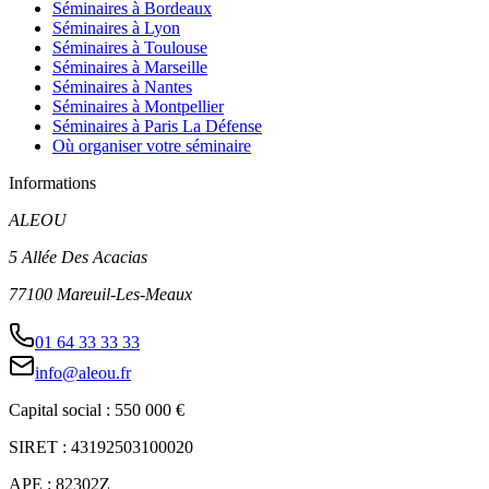
Séminaires à Bordeaux
Séminaires à Lyon
Séminaires à Toulouse
Séminaires à Marseille
Séminaires à Nantes
Séminaires à Montpellier
Séminaires à Paris La Défense
Où organiser votre séminaire
Informations
ALEOU
5 Allée Des Acacias
77100 Mareuil-Les-Meaux
01 64 33 33 33
info@aleou.fr
Capital social : 550 000 €
SIRET : 43192503100020
APE : 82302Z