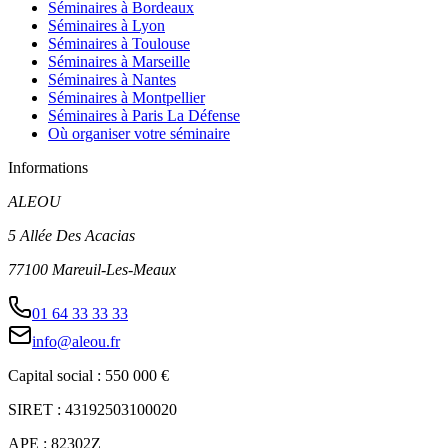
Séminaires à Bordeaux
Séminaires à Lyon
Séminaires à Toulouse
Séminaires à Marseille
Séminaires à Nantes
Séminaires à Montpellier
Séminaires à Paris La Défense
Où organiser votre séminaire
Informations
ALEOU
5 Allée Des Acacias
77100 Mareuil-Les-Meaux
01 64 33 33 33
info@aleou.fr
Capital social : 550 000 €
SIRET : 43192503100020
APE : 82302Z