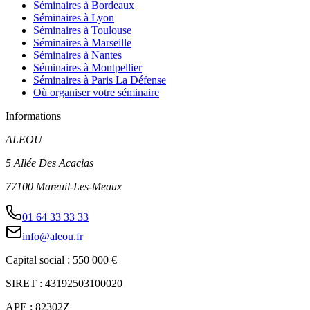
Séminaires à Bordeaux
Séminaires à Lyon
Séminaires à Toulouse
Séminaires à Marseille
Séminaires à Nantes
Séminaires à Montpellier
Séminaires à Paris La Défense
Où organiser votre séminaire
Informations
ALEOU
5 Allée Des Acacias
77100 Mareuil-Les-Meaux
01 64 33 33 33
info@aleou.fr
Capital social : 550 000 €
SIRET : 43192503100020
APE : 82302Z