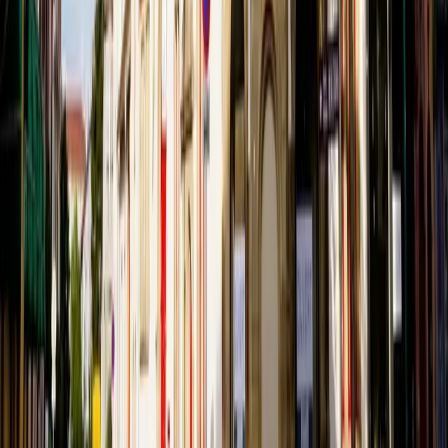
Comparer
Obtenir un devis
Aleou
Nos valeurs
Qui sommes nous
Mentions légales
Engagements RSE
Normes et évaluations RSE
Rejoignez-nous
Aleou l'agence
Organisation de congrès
Team building