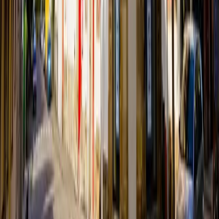
Les outils digitaux
Aleou : lieux de séminaire
SOS Events : service de venue finder
Connexion à mon compte
Optimiser mes achats MICE
Destinations de séminaires
Séminaires à Paris
Séminaires à Bordeaux
Séminaires à Lyon
Séminaires à Toulouse
Séminaires à Marseille
Séminaires à Nantes
Séminaires à Montpellier
Séminaires à Paris La Défense
Où organiser votre séminaire
Informations
ALEOU
5 Allée Des Acacias