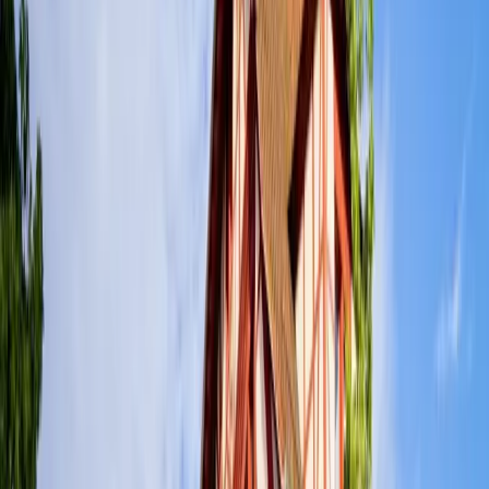
Cadre et accessibilité
Lumière naturelle
Services et équipements
Wifi
Restaurant
Parking
Informations sur Casino Barrière
Blotzheim
Misez sur un lieu bien trempé et laissez-vous surprendre par nos
offres gourmandes pour vos réceptions, cocktails, soirées animées et
banquets.
Salles de séminaires et capacités du lieu
Capacité des salles de séminaire en nombre de
personnes suivant la disposition.