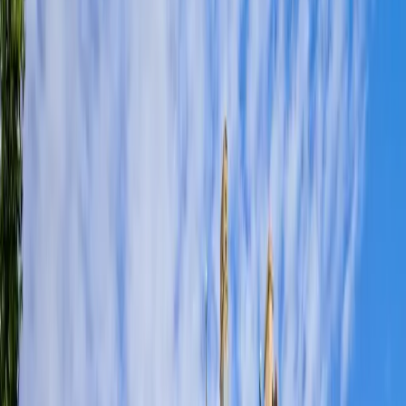
Avis
Contact
Casino Barrière Blotzheim
Alsace
/
Haut-Rhin (68)
/
BLOTZHEIM
Casino
Casino Barrière Blotzheim
Alsace
/
Haut-Rhin (68)
/