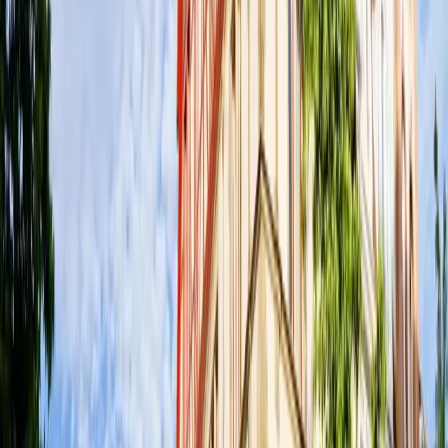
Capacité max
:
75
Salles
:
3
RSE
D
Ibis Styles Bâle-Mulhouse Aéroport
Capacité max
:
60
Salles
:
1
RSE
D
ESAT - Marie Pire