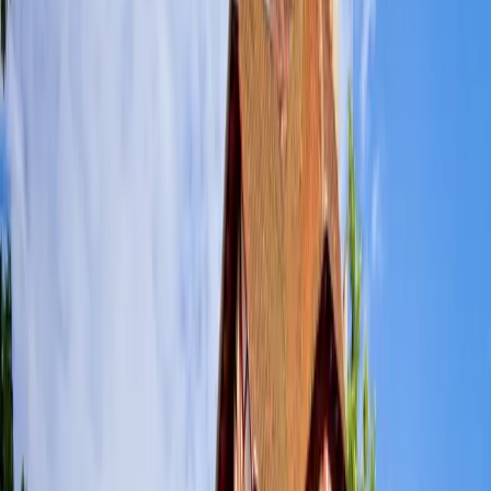
150
Cocktail
-
Présentation
Salles et capacités
Engagements RSE
Accès
Avis
Contact
Casino pour votre séminaire à
BLOTZHEIM
Réunion, séminaire, dîner-spectacle, soirées de gala, lancement de
produits, journée d’étude… Le Casino Barrière Blotzheim s’adapte
à toutes vos envies et vous propose, pour 13 à 500 personnes, des
prestations originales de haute qualité.
Casino Barrière Blotzheim propose :