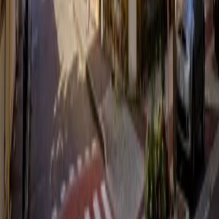
77100 Mareuil-Les-Meaux
01 64 33 33 33
info@aleou.fr
Capital social : 550 000 €
SIRET : 43192503100020
APE : 82302Z
Webdesign : Thibaut LOCHU
Conditions générales de vente
Conditions générales
d'utilisation
Informations légales
Accessibilité
Accueil
Chercher
Brief
0
Sélection