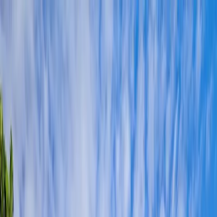
Accessibilité
Traductions
Contact
Connexion / Inscription
01 64 33 33 33
Accueil
Rechercher
Organiser
Demander des devis
Ajouter à ma sélection
Présentation
Salles et capacités
Engagements RSE
Accès