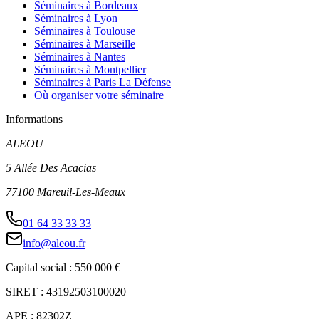
Séminaires à Bordeaux
Séminaires à Lyon
Séminaires à Toulouse
Séminaires à Marseille
Séminaires à Nantes
Séminaires à Montpellier
Séminaires à Paris La Défense
Où organiser votre séminaire
Informations
ALEOU
5 Allée Des Acacias
77100 Mareuil-Les-Meaux
01 64 33 33 33
info@aleou.fr
Capital social : 550 000 €
SIRET : 43192503100020
APE : 82302Z