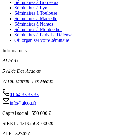
Séminaires à Bordeaux
Séminaires à Lyon
Séminaires à Toulouse
Séminaires à Marseille
Séminaires à Nantes
Séminaires à Montpellier
Séminaires à Paris La Défense
Où organiser votre séminaire
Informations
ALEOU
5 Allée Des Acacias
77100 Mareuil-Les-Meaux
01 64 33 33 33
info@aleou.fr
Capital social : 550 000 €
SIRET : 43192503100020
APE : 82302Z