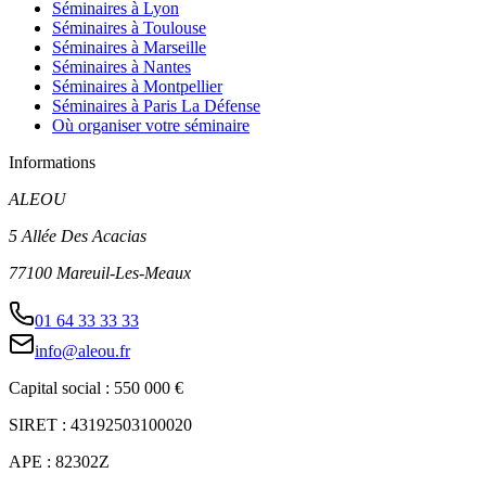
Séminaires à Lyon
Séminaires à Toulouse
Séminaires à Marseille
Séminaires à Nantes
Séminaires à Montpellier
Séminaires à Paris La Défense
Où organiser votre séminaire
Informations
ALEOU
5 Allée Des Acacias
77100 Mareuil-Les-Meaux
01 64 33 33 33
info@aleou.fr
Capital social : 550 000 €
SIRET : 43192503100020
APE : 82302Z