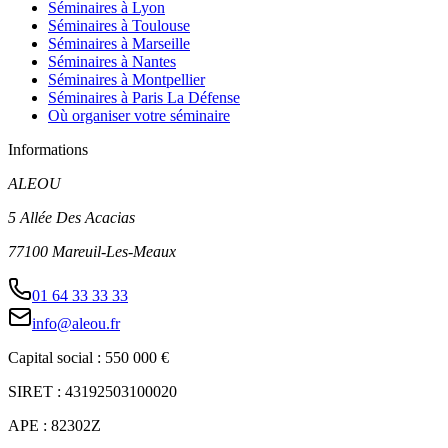
Séminaires à Bordeaux
Séminaires à Lyon
Séminaires à Toulouse
Séminaires à Marseille
Séminaires à Nantes
Séminaires à Montpellier
Séminaires à Paris La Défense
Où organiser votre séminaire
Informations
ALEOU
5 Allée Des Acacias
77100 Mareuil-Les-Meaux
01 64 33 33 33
info@aleou.fr
Capital social : 550 000 €
SIRET : 43192503100020
APE : 82302Z