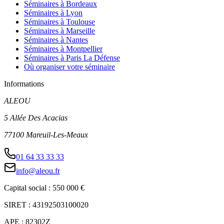
Séminaires à Bordeaux
Séminaires à Lyon
Séminaires à Toulouse
Séminaires à Marseille
Séminaires à Nantes
Séminaires à Montpellier
Séminaires à Paris La Défense
Où organiser votre séminaire
Informations
ALEOU
5 Allée Des Acacias
77100 Mareuil-Les-Meaux
01 64 33 33 33
info@aleou.fr
Capital social : 550 000 €
SIRET : 43192503100020
APE : 82302Z