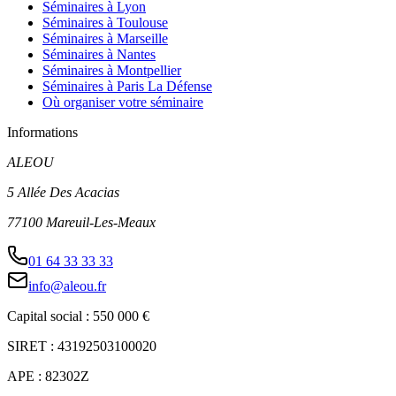
Séminaires à Lyon
Séminaires à Toulouse
Séminaires à Marseille
Séminaires à Nantes
Séminaires à Montpellier
Séminaires à Paris La Défense
Où organiser votre séminaire
Informations
ALEOU
5 Allée Des Acacias
77100 Mareuil-Les-Meaux
01 64 33 33 33
info@aleou.fr
Capital social : 550 000 €
SIRET : 43192503100020
APE : 82302Z