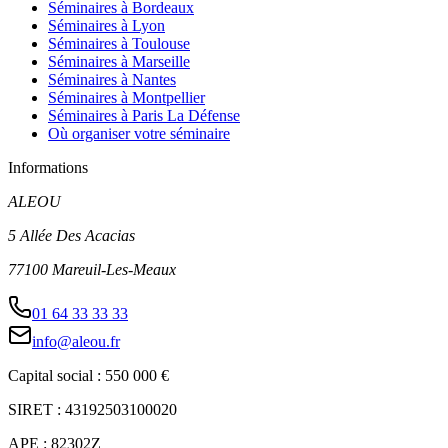
Séminaires à Bordeaux
Séminaires à Lyon
Séminaires à Toulouse
Séminaires à Marseille
Séminaires à Nantes
Séminaires à Montpellier
Séminaires à Paris La Défense
Où organiser votre séminaire
Informations
ALEOU
5 Allée Des Acacias
77100 Mareuil-Les-Meaux
01 64 33 33 33
info@aleou.fr
Capital social : 550 000 €
SIRET : 43192503100020
APE : 82302Z