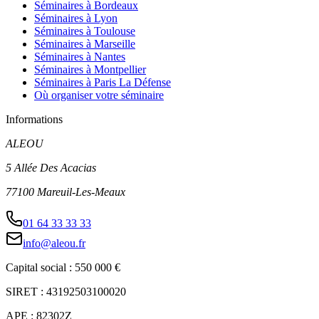
Séminaires à Bordeaux
Séminaires à Lyon
Séminaires à Toulouse
Séminaires à Marseille
Séminaires à Nantes
Séminaires à Montpellier
Séminaires à Paris La Défense
Où organiser votre séminaire
Informations
ALEOU
5 Allée Des Acacias
77100 Mareuil-Les-Meaux
01 64 33 33 33
info@aleou.fr
Capital social : 550 000 €
SIRET : 43192503100020
APE : 82302Z