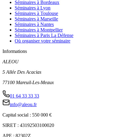
Séminaires à Bordeaux
Séminaires à Lyon
Séminaires à Toulouse
Séminaires à Marseille
Séminaires à Nantes
Séminaires à Montpellier
Séminaires à Paris La Défense
Où organiser votre séminaire
Informations
ALEOU
5 Allée Des Acacias
77100 Mareuil-Les-Meaux
01 64 33 33 33
info@aleou.fr
Capital social : 550 000 €
SIRET : 43192503100020
APE : 82302Z